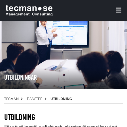
Utbildningar
TECMAN
TJÄNSTER
UTBILDNING
Utbildning
För att säkerställa effekt och inlärning förespråkar vi att